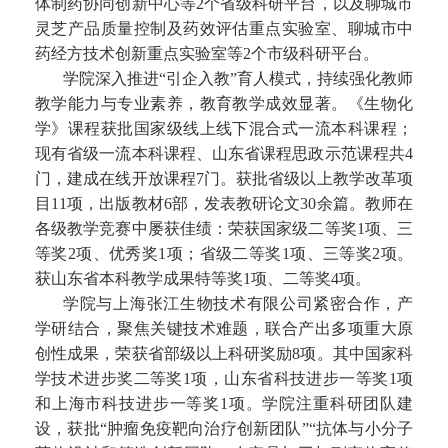
体制药协同创新中心等2个省级科研平台，以及聊城市
灵芝产品质量控制及药效评估重点实验室、聊城市中
药经方技术创新重点实验室等2个市级科研平台。
学院深入推进“引企入教”育人模式，持续强化教师
教学能力与专业素养，教育教学成效显著。《生物化
学》课程获批国家级线上线下混合式一流本科课程；
现有省级一流本科课程、山东省课程思政示范课程共4
门，建成在线开放课程7门。获批省级以上教学改革项
目11项，出版教材6部，发表教研论文30余篇。教师在
各级教学竞赛中屡获佳绩：荣获国家级二等奖1项、三
等奖2项、优秀奖1项；省级二等奖1项、三等奖2项。
获山东省本科教学成果特等奖1项、二等奖4项。
学院与上海张江生物技术有限公司紧密合作，产
学研结合，聚焦关键技术难题，联合产出多项重大原
创性成果，荣获省部级以上科研奖励8项。其中国家科
学技术进步奖二等奖1项，山东省科技进步一等奖1项
和上海市科技进步一等奖1项。学院注重科研团队建
设，获批“肿瘤免疫靶向治疗创新团队”“抗体与小分子