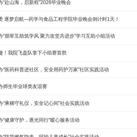
办“赴山海，启新程”2026毕业晚会
烫 逐梦启航—药学与食品工程学院毕业晚会倒计时1天！
办“朋辈互助筑学风 聚力攻坚共进步”学习互助小组活动
捷！我院飞盘队拿下小组赛首胜
办“医药科普进社区，安全用药护万家”社区实践活动
办师生毕业球类友谊赛
办“乘梯守礼仪，安全记心间”社会实践活动
办“健康守护，逐光同行”暖心服务活动
办“防范燃气隐患，呵护儿童成长”社会实践活动