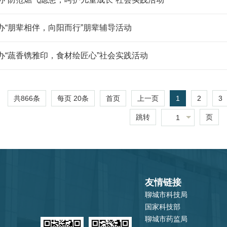
办“朋辈相伴，向阳而行”朋辈辅导活动
办“蔬香镌雅印，食材绘匠心”社会实践活动
共866条
每页
20
条
1
2
3
首页
上一页
跳转
页
1
友情链接
聊城市科技局
国家科技部
聊城市药监局