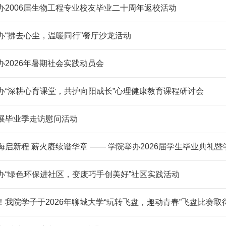
办2006届生物工程专业校友毕业二十周年返校活动
办“拂去心尘，温暖同行”餐厅沙龙活动
办2026年暑期社会实践动员会
办“深耕心育课堂，共护向阳成长”心理健康教育课程研讨会
展毕业季走访慰问活动
海启新程 薪火赓续谱华章 —— 学院举办2026届学生毕业典礼
办“绿色环保进社区，变废巧手创美好”社区实践活动
！我院学子于2026年聊城大学“玩转飞盘，趣动青春”飞盘比赛取