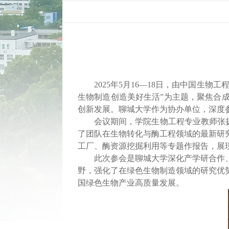
2025
年
5
月
16
—
18
日，由中国生物工程
生物制造创造美好生活”为主题，聚焦合
创新发展。聊城大学作为协办单位
，
深度
会议期间，学院生物工程专业教师
张
了团队在生物转化与酶工程领域的最新研
工厂、
酶
资源
挖掘利用
等
专题
作报告，展
此次参会是聊城大学深化产学研合作
野，强化了在绿色生物制造领域的研究优
国绿色生物产业高质量发展。