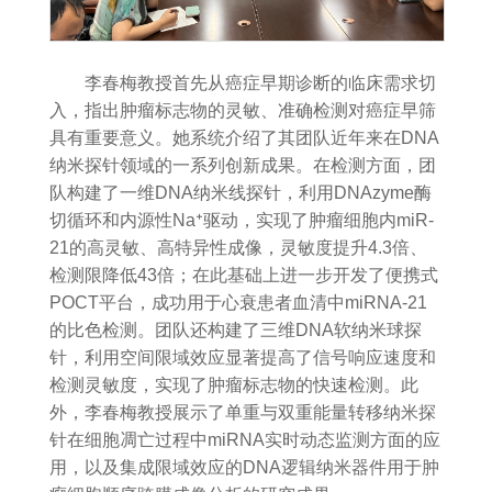
李春梅教授首先从癌症早期诊断的临床需求切
入，指出肿瘤标志物的灵敏、准确检测对癌症早筛
具有重要意义。她系统介绍了其团队近年来在
DNA
纳米探针领域的一系列创新成果。在检测方面，团
队构建了一维
DNA
纳米线探针，利用
DNAzyme
酶
切循环和内源性
Na⁺
驱动，实现了肿瘤细胞内
miR-
21
的高灵敏、高特异性成像，灵敏度提升
4.3
倍、
检测限降低
43
倍；在此基础上进一步开发了便携式
POCT
平台，成功用于心衰患者血清中
miRNA-21
的比色检测。团队还构建了三维
DNA
软纳米球探
针，利用空间限域效应显著提高了信号响应速度和
检测灵敏度，实现了肿瘤标志物的快速检测。此
外，李春梅教授展示了单重与双重能量转移纳米探
针在细胞凋亡过程中
miRNA
实时动态监测方面的应
用，以及集成限域效应的
DNA
逻辑纳米器件用于肿