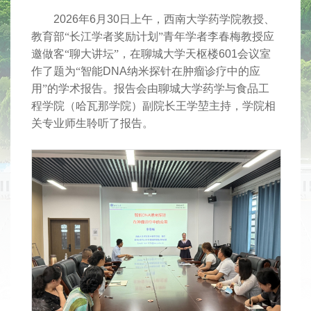
2026
年
6
月
30
日上午，西南大学药学院教授、
教育部“长江学者奖励计划”青年学者李春梅教授应
邀做客“聊大讲坛”，在聊城大学天枢楼
601
会议室
作了题为“智能
DNA
纳米探针在肿瘤诊疗中的应
用”的学术报告。报告会由聊城大学药学与食品工
程学院（哈瓦那学院）副院长王学堃主持，学院相
关专业师生聆听了报告。