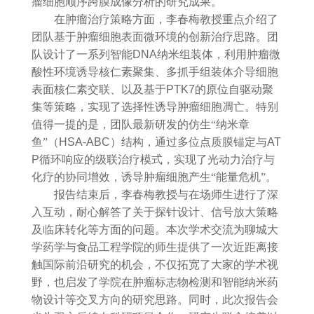
瘤细胞顺序跨膜成像分析的研究成果。
在肿瘤治疗策略方面，李春梅教授重点介绍了
团队基于肿瘤细胞表面微环境的创新治疗思路。团
队设计了一系列智能
DNA
纳米组装体，利用肿瘤微
酸性环境诱导核仁素聚集、多抓手组装体介导细胞
表面核仁素交联、以及基于
PTK7
的原位自驱动聚
集等策略，实现了选择性诱导肿瘤细胞凋亡。特别
值得一提的是，团队最新研发的仿生“纳米章
鱼”（
HSA-ABC
）结构，通过多位点质膜锚定与
AT
P
循环响应的级联治疗模式，实现了光动力治疗与
化疗的协同增效，诱导肿瘤细胞产生“能量危机”。
报告结束后，李春梅教授与在场师生进行了深
入互动，耐心解答了关于探针设计、信号放大策略
及临床转化等方面的问题。本次学术交流为聊城大
学药学与食品工程学院的师生提供了一次近距离接
触国际前沿研究的机会，不仅拓宽了大家的学术视
野，也启发了学院在肿瘤标志物检测和智能纳米药
物设计等交叉方向的研究思路。同时，此次报告会