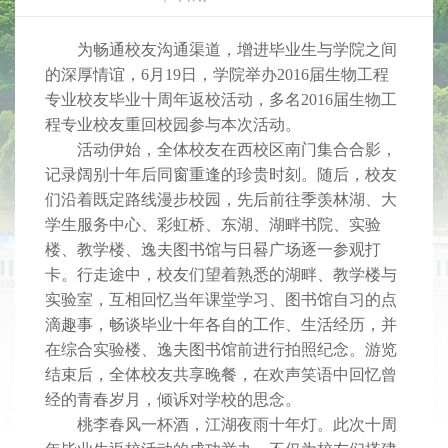
为畅通校友沟通渠道，增进毕业生与学院之间
的深厚情谊，6月19日，学院举办2016届生物工程
专业校友毕业十周年返校活动，多名2016届生物工
程专业校友重回校园参与本次活动。
活动伊始，全体校友在西校区南门集合合影，
记录阔别十年后同窗重逢的珍贵时刻。随后，校友
们沿着既定路线漫步校园，先后前往季羡林湖、大
学生服务中心、彩虹桥、东湖、湖畔书院、实验
楼、教学楼、逸夫图书馆与日晷广场逐一参观打
卡。行走途中，校友们望着熟悉的湖畔、教学楼与
实验室，互相回忆当年课堂学习、图书馆自习的点
滴趣事，畅谈毕业十年各自的工作、生活经历，并
在综合实验楼、逸夫图书馆前进行拍照纪念。游览
结束后，全体校友共享晚餐，在欢声笑语中回忆曾
经的青春岁月，倾诉对学校的思念。
桃李春风一杯酒，江湖夜雨十年灯。此次十周