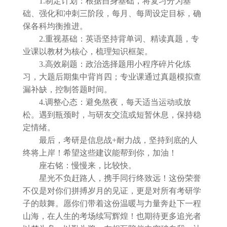
1.制定计划：根据自身基础，将复习分为基
础、强化和冲刺三阶段，每月、每周设定目标，确
保各科均衡推进。
2.重视基础：英语坚持背单词、精读真题，专
业课以教材为核心，梳理知识框架。
3.高效刷题：政治选择题用小程序碎片化练
习，大题后期集中背肖四；专业课通过真题模拟查
漏补缺，控制答题时间。
4.调整心态：避免熬夜，每天适当运动或放
松。遇到瓶颈时，与研友交流或短暂休息，保持稳
定情绪。
最后，考研是信息战+耐力战，坚持到底的人
终将上岸！希望这些建议能帮到你，加油！
座右铭：慢慢来，比较快。
星光不负赶路人，携手同行终致远！这份荣誉
不仅是对你们拼搏岁月的见证，更是对所有考研学
子的鼓舞。愿你们带着这份温暖与力量奔赴下一程
山海，在人生的考场续写辉煌！也期待更多追光者