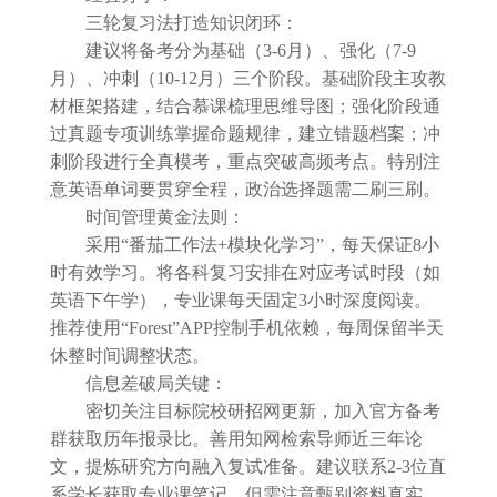
三轮复习法打造知识闭环：
建议将备考分为基础（3-6月）、强化（7-9
月）、冲刺（10-12月）三个阶段。基础阶段主攻教
材框架搭建，结合慕课梳理思维导图；强化阶段通
过真题专项训练掌握命题规律，建立错题档案；冲
刺阶段进行全真模考，重点突破高频考点。特别注
意英语单词要贯穿全程，政治选择题需二刷三刷。
时间管理黄金法则：
采用“番茄工作法+模块化学习”，每天保证8小
时有效学习。将各科复习安排在对应考试时段（如
英语下午学），专业课每天固定3小时深度阅读。
推荐使用“Forest”APP控制手机依赖，每周保留半天
休整时间调整状态。
信息差破局关键：
密切关注目标院校研招网更新，加入官方备考
群获取历年报录比。善用知网检索导师近三年论
文，提炼研究方向融入复试准备。建议联系2-3位直
系学长获取专业课笔记，但需注意甄别资料真实