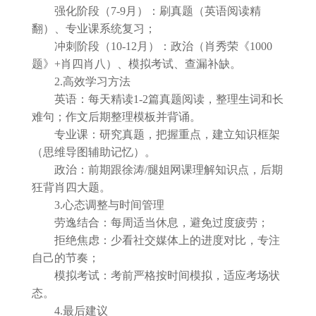
强化阶段（7-9月）：刷真题（英语阅读精
翻）、专业课系统复习；
冲刺阶段（10-12月）：政治（肖秀荣《1000
题》+肖四肖八）、模拟考试、查漏补缺。
2.高效学习方法
英语：每天精读1-2篇真题阅读，整理生词和长
难句；作文后期整理模板并背诵。
专业课：研究真题，把握重点，建立知识框架
（思维导图辅助记忆）。
政治：前期跟徐涛/腿姐网课理解知识点，后期
狂背肖四大题。
3.心态调整与时间管理
劳逸结合：每周适当休息，避免过度疲劳；
拒绝焦虑：少看社交媒体上的进度对比，专注
自己的节奏；
模拟考试：考前严格按时间模拟，适应考场状
态。
4.最后建议